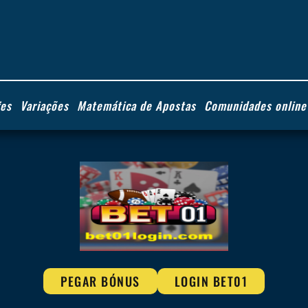
fes
Variações
Matemática de Apostas
Comunidades online
PEGAR BÓNUS
LOGIN BET01