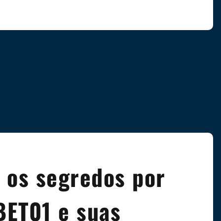
 os segredos por
BET01 e suas