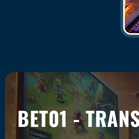
BET01 - TRAN