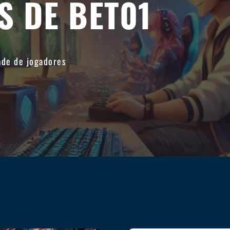
S DE BET01
ade de jogadores